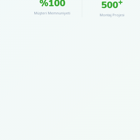
%100
+
500
Müşteri Memnuniyeti
Montaj Projesi