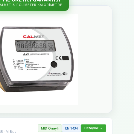
ALMET & POLIMETER KALORIMETRE
Detaylar →
MID Onaylı
EN 1434
P65 · M-Bus