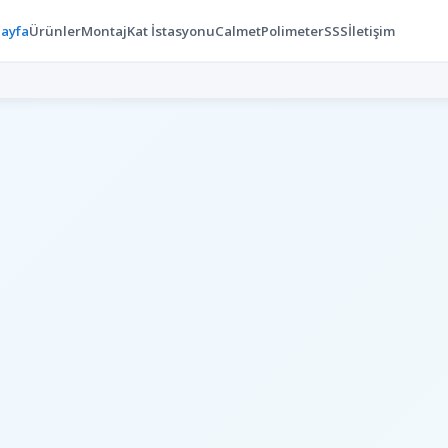
Sayfa
Ürünler
Montaj
Kat İstasyonu
Calmet
Polimeter
SSS
İletişim