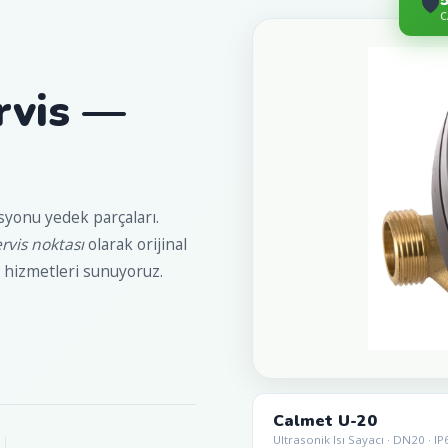
🛡️
C
ervis —
tasyonu yedek parçaları.
ervis noktası
olarak orijinal
s hizmetleri sunuyoruz.
Calmet U-20
Ultrasonik Isı Sayacı · DN20 · I